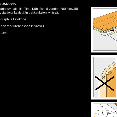
NUSKUVIA
 sarjakuvataiteilija Timo Kähköseltä vuoden 2000 keväällä
via, joita käytetään pakkauksien kyljissä.
graph ja tietokone.
aa saat suurennoksen kuvasta.)
ofloor.