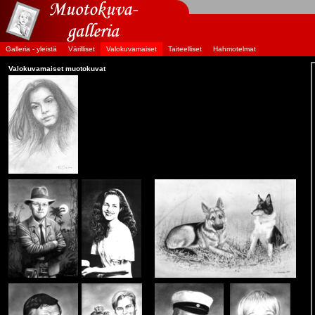
Galleria - yleistä
Värilliset
Valokuvamaiset
Taiteelliset
Hahmotelmat
Valokuvamaiset muotokuvat